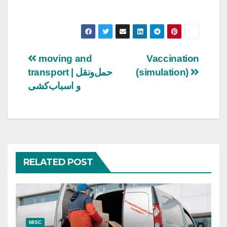
Post
moving and
Vaccination
transport | حمل‌ونقل
(simulation)
navigation
و اسباب‌کشی
RELATED POST
MISC