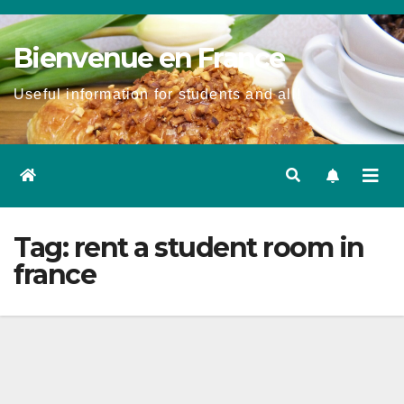
Skip
to
Bienvenue en France
content
Useful information for students and all!
Tag:
rent a student room in
france